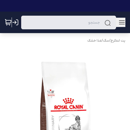
پت لندکرج
/
سگ
/
غذا خشک