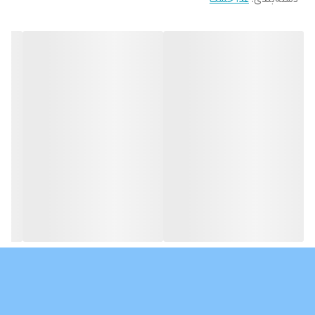
کاهش دهنده التهابات گوارشی
سطح انرژی بالا
افزایش کیفیت دفع
موارد مصرف در بی‌اشتهایی، اسهال حاد و مزمن، از دست دادن قدرت و
بی‌حال کننده، بیماری التهابی روده، نارسایی پانکراس برون‌ریز، ورم
معده، ورم مخاط روده‌ی بزرگ، سوءجذب، دوره‌ی نقاهت و مشکلات
گوارشی