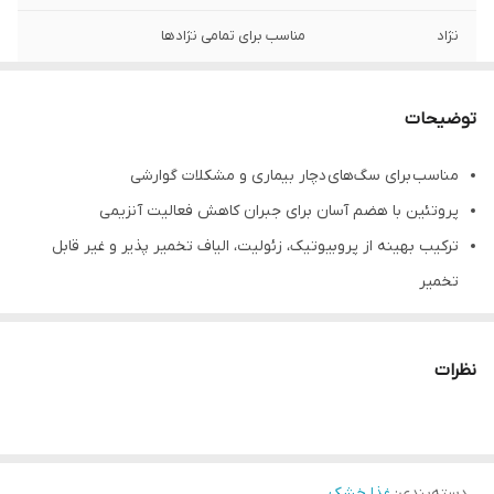
نژاد
مناسب برای تمامی نژادها
توضیحات
مناسب برای سگ‌های دچار بیماری و مشکلات گوارشی
پروتئین با هضم آسان برای جبران کاهش فعالیت آنزیمی
ترکیب بهینه از پروبیوتیک، زئولیت، الیاف تخمیر پذیر و غیر قابل
تخمیر
حفاظت از دستگاه گوارش، کاهش احتمال استفراغ و اسهال
حاوی اسید چرب ضروری Omega3 و (EPA / DHA)
نظرات
تقویت فلور متعادل روده به‌واسطه‌ی الیاف قابل تخمیر (FOS)
ترکیب آنتی اکسیدان انحصاری (ویتامین C و E، لوتئین و Taurine)
حاوی الکترولیت برای کاهش اثرات اسهال و استفراغ
دسته‌بندی
:
غذا خشک
جلوگیری از آسیب های مرتبط با استرس