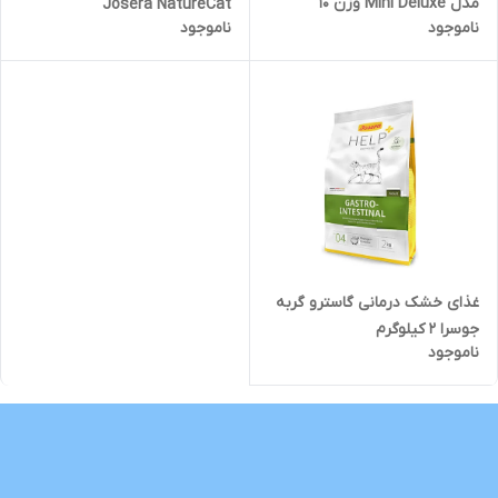
مدل Mini Deluxe وزن 10
Josera NatureCat
ناموجود
ناموجود
کیلوگرم
غذای خشک درمانی گاسترو گربه
جوسرا ۲ کیلوگرم
ناموجود